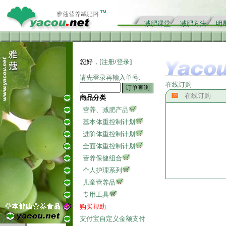
减肥课堂
减肥方法
明
您好，[
注册
/
登录
]
请先登录再输入单号:
在线订购
在线订购
商品分类
营养、减肥产品
基本体重控制计划
进阶体重控制计划
全面体重控制计划
营养保健组合
个人护理系列
儿童营养品
专用工具
购买帮助
支付宝自定义金额支付