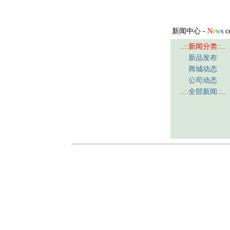
新闻中心 -
N
e
w
s
ce
..::新闻分类::..
新品发布
商城动态
公司动态
..:.
全部新闻
.:..