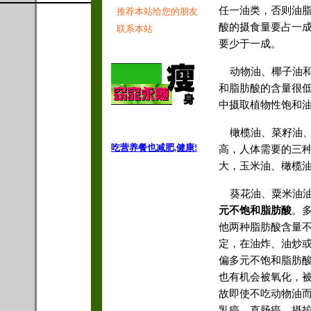
任一油类，否则油
推荐本站给您的朋友
酸的摄食量要占一
联系本站
要少于一成。
动物油、椰子油和
和脂肪酸的含量很
中摄取植物性饱和
橄榄油、菜籽油、
吃营养餐也减肥,健康!
高，人体需要的三
大，玉米油、橄榄
葵花油、粟米油油
元不饱和脂肪酸
。
他两种脂肪酸含量
定，在油炸、油炒
偏多元不饱和脂肪
也有机会被氧化，
故即使不吃动物油
乳癌、直肠癌、摄