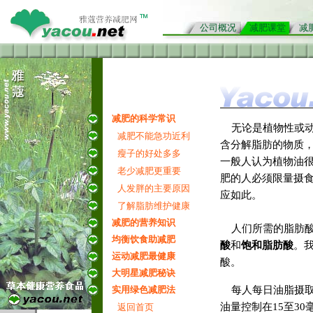
公司概况
减肥课堂
减
减肥的科学常识
无论是植物性或动
减肥不能急功近利
含分解脂肪的物质
瘦子的好处多多
一般人认为植物油
老少减肥更重要
肥的人必须限量摄
人发胖的主要原因
应如此。
★拷贝本
了解脂肪维护健康
接
减肥的营养知识
人们所需的脂肪酸
均衡饮食助减肥
酸
和
饱和脂肪酸
。
运动减肥最健康
酸。
大明星减肥秘诀
每人每日油脂摄取
实用绿色减肥法
油量控制在15至3
返回首页