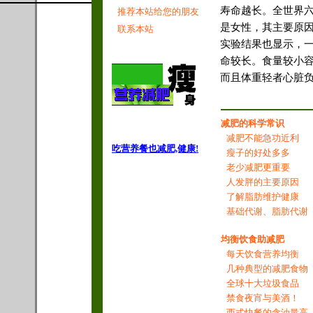
寿命越长。全世界
推荐本站给您的朋友
是女性，其主要原
联系本站
实验结果也显示，一
命较长。食量较小
而且体重轻者心脏
摘自《
雅寇营养减
减肥的科学常识
减肥不能急功近利
吃营养餐也减肥,健康!
瘦子的好处多多
老少减肥更重要
人发胖的主要原因
了解脂肪维护健康
基础代谢、脂肪代谢
均衡饮食助减肥
每天饮食营养均衡
几种典型的减肥食物
全球十大垃圾食品
禁食夜宵与美酒！
西式快餐的含油量高