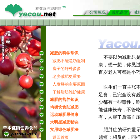
公司概况
减肥课堂
减
减肥的科学常识
不要以为
减肥
只
减肥不能急功近利
康，想一想，你见
瘦子的好处多多
百岁老人可都是小
老少减肥更重要
《
雅寇营养减肥网
人发胖的主要原因
医生们一直主张
了解脂肪维护健康
足食，已完全没有
减肥的营养知识
少都有一些毒性，
均衡饮食助减肥
能健康长寿，不管
运动减肥最健康
有，人胖了后高血
大明星减肥秘诀
肥胖症的研究显示
实用绿色减肥法
越短；相反的，同
返回首页