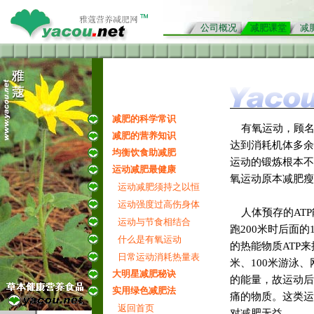
公司概况
减肥课堂
减
减肥的科学常识
有氧运动，顾名
减肥的营养知识
达到消耗机体多余
均衡饮食助减肥
运动的锻炼根本不
运动减肥最健康
氧运动原本减肥瘦
运动减肥须持之以恒
营养减肥网
》并加
运动强度过高伤身体
人体预存的ATP
运动与节食相结合
跑200米时后面
什么是有氧运动
的热能物质ATP来
日常运动消耗热量表
米、100米游泳
大明星减肥秘诀
的能量，故运动后
实用绿色减肥法
痛的物质。这类运
返回首页
对减肥无益。